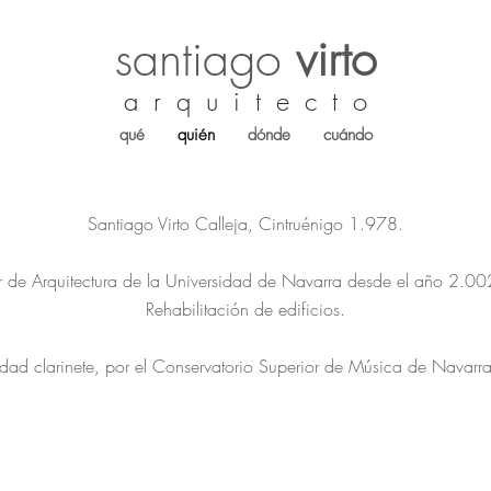
santiago
virto
a r q u i t e c t o
qué
quién
dónde
cuándo
Santiago Virto Calleja, Cintruénigo 1.978.
r de Arquitectura de la Universidad de Navarra desde el año 2.00
Rehabilitación de edificios.
idad clarinete, por el Conservatorio Superior de Música de Navar