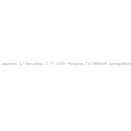
. arquitecto. C/ Mercaderes 11, 1º. 31001. Pamplona. T 615896659.
santiago@sant