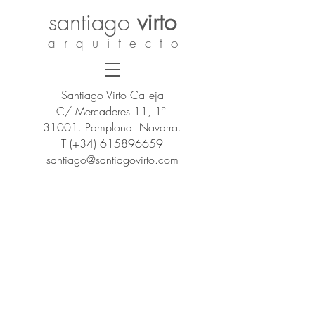
santiago
virto
a r q u i t e c t o
Santiago Virto Calleja
C/ Mercaderes 11, 1º.
31001. Pamplona. Navarra.
T (+34)
615896659
santiago@santiagovirto.com